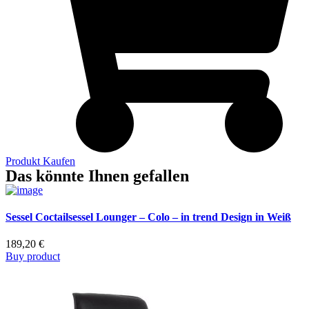
Produkt Kaufen
Das könnte Ihnen gefallen
Sessel Coctailsessel Lounger – Colo – in trend Design in Weiß
189,20
€
Buy product