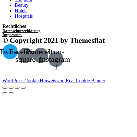
Beauty
Hotels
Hospitals
Rechtliches
Datenschutzerklärung
Impressum
© Copyright 2021 by Themesflat
Twitter
Facebook-
Pinterest-
Icon-
square
p
instagram-
1
WordPress Cookie Hinweis von Real Cookie Banner