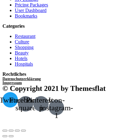
Pricing Packages
User Dashboard
Bookmarks
Categories
Restaurant
Culture
Shopping
Beauty
Hotels
Hospitals
Rechtliches
Datenschutzerklärung
Impressum
© Copyright 2021 by Themesflat
Twitter
Facebook-
Pinterest-
Icon-
square
p
instagram-
1