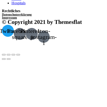
Hospitals
Rechtliches
Datenschutzerklärung
Impressum
© Copyright 2021 by Themesflat
Twitter
Facebook-
Pinterest-
Icon-
square
p
instagram-
1