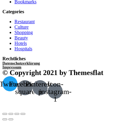
Bookmarks
Categories
Restaurant
Culture
Shopping
Beauty
Hotels
Hospitals
Rechtliches
Datenschutzerklärung
Impressum
© Copyright 2021 by Themesflat
Twitter
Facebook-
Pinterest-
Icon-
square
p
instagram-
1