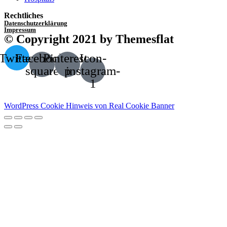
Rechtliches
Datenschutzerklärung
Impressum
© Copyright 2021 by Themesflat
Twitter
Facebook-
Pinterest-
Icon-
square
p
instagram-
1
WordPress Cookie Hinweis von Real Cookie Banner