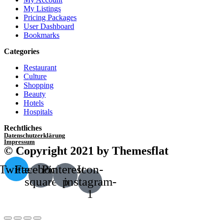
My Listings
Pricing Packages
User Dashboard
Bookmarks
Categories
Restaurant
Culture
Shopping
Beauty
Hotels
Hospitals
Rechtliches
Datenschutzerklärung
Impressum
© Copyright 2021 by Themesflat
Twitter
Facebook-
Pinterest-
Icon-
square
p
instagram-
1