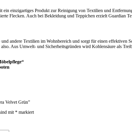
eit ein einzigartiges Produkt zur Reinigung von Textilien und Entfernu
erte Flecken. Auch bei Bekleidung und Teppichen erzielt Guardian Tex
und andere Textilien im Wohnbereich und sorgt für einen effektiven S
 also. Aus Umwelt- und Sicherheitsgründen wird Kohlensäure als Treib
Möbelpflege“
eboten
era Velvet Grün”
sind mit
*
markiert