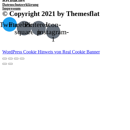
Rechtliches
Datenschutzerklärung
Impressum
© Copyright 2021 by Themesflat
Twitter
Facebook-
Pinterest-
Icon-
square
p
instagram-
1
WordPress Cookie Hinweis von Real Cookie Banner