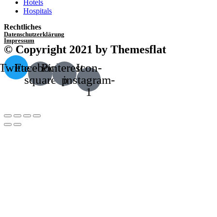
Hotels
Hospitals
Rechtliches
Datenschutzerklärung
Impressum
© Copyright 2021 by Themesflat
Twitter
Facebook-
Pinterest-
Icon-
square
p
instagram-
1