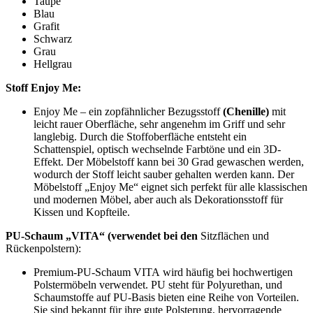
Taupe
Blau
Grafit
Schwarz
Grau
Hellgrau
Stoff Enjoy Me:
Enjoy Me – ein zopfähnlicher Bezugsstoff
(Chenille)
mit
leicht rauer Oberfläche, sehr angenehm im Griff und sehr
langlebig. Durch die Stoffoberfläche entsteht ein
Schattenspiel, optisch wechselnde Farbtöne und ein 3D-
Effekt. Der Möbelstoff kann bei 30 Grad gewaschen werden,
wodurch der Stoff leicht sauber gehalten werden kann. Der
Möbelstoff „Enjoy Me“ eignet sich perfekt für alle klassischen
und modernen Möbel, aber auch als Dekorationsstoff für
Kissen und Kopfteile.
PU-Schaum „VITA“ (verwendet bei den
Sitzflächen und
Rückenpolstern):
Premium-PU-Schaum VITA wird häufig bei hochwertigen
Polstermöbeln verwendet. PU steht für Polyurethan, und
Schaumstoffe auf PU-Basis bieten eine Reihe von Vorteilen.
Sie sind bekannt für ihre gute Polsterung, hervorragende