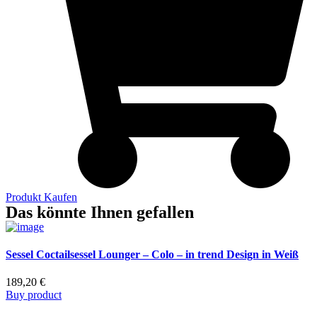
Produkt Kaufen
Das könnte Ihnen gefallen
Sessel Coctailsessel Lounger – Colo – in trend Design in Weiß
189,20
€
Buy product