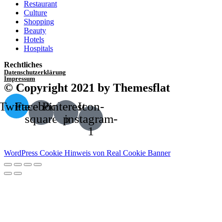
Restaurant
Culture
Shopping
Beauty
Hotels
Hospitals
Rechtliches
Datenschutzerklärung
Impressum
© Copyright 2021 by Themesflat
Twitter
Facebook-
Pinterest-
Icon-
square
p
instagram-
1
WordPress Cookie Hinweis von Real Cookie Banner