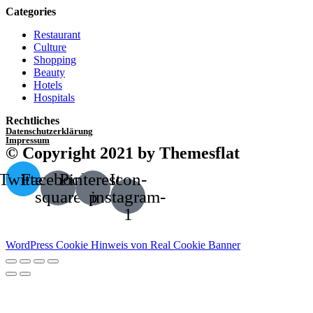
Categories
Restaurant
Culture
Shopping
Beauty
Hotels
Hospitals
Rechtliches
Datenschutzerklärung
Impressum
© Copyright 2021 by Themesflat
Twitter
Facebook-
Pinterest-
Icon-
square
p
instagram-
1
WordPress Cookie Hinweis von Real Cookie Banner