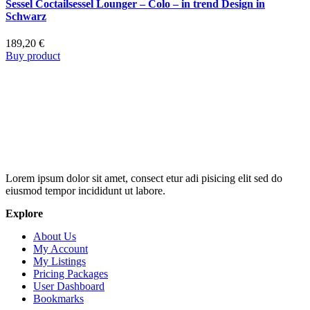
Sessel Coctailsessel Lounger – Colo – in trend Design in
Schwarz
189,20
€
Buy product
Lorem ipsum dolor sit amet, consect etur adi pisicing elit sed do
eiusmod tempor incididunt ut labore.
Explore
About Us
My Account
My Listings
Pricing Packages
User Dashboard
Bookmarks