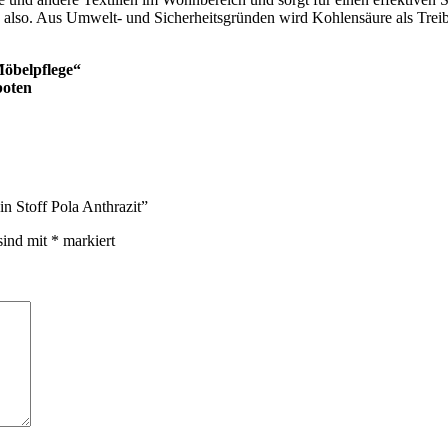
 also. Aus Umwelt- und Sicherheitsgründen wird Kohlensäure als Treib
Möbelpflege“
eboten
n Stoff Pola Anthrazit”
sind mit
*
markiert