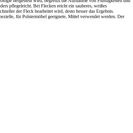
ologie hergestellt wird, begrenzt
die Aufnahme von Flüssigkeiten und
ders pflegeleicht. Bei Flecken reicht ein sauberes, weißes
neller der Fleck bearbeitet wird, desto besser das Ergebnis.
 spezielle, für Polstermöbel geeignete, Mittel verwendet werden. Der