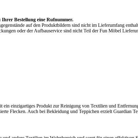
zu Ihrer Bestellung eine Rufnummer.
sgegenstände auf den Produktbildern sind nicht im Lieferumfang enthal
ckungen oder der Aufbauservice sind nicht Teil der Fun Möbel Lieferu
eit ein einzigartiges Produkt zur Reinigung von Textilien und Entfernu
erte Flecken. Auch bei Bekleidung und Teppichen erzielt Guardian Text
 und andere Textilien im Wohnbereich und sorgt für einen effektiven 