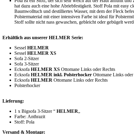
Pola ist ein Stoff, der sich sehr weich auf der Haut anfühlt un
hat dazu auch eine hohe Abriebfestigkeit. Stoff Pola mit easy 
Baumwolltuch und destilliertes Wasser, mit dem der Fleck befeu
Polstermaterial mit einer intensiven Farbe ist ideal für Polster
Stoff sollte nicht nass gewaschen, gebleicht oder gebügelt werd
Erhältlich aus unserer HELMER Serie:
Sessel
HELMER
Sessel
HELMER XS
Sofa 2-Sitzer
Sofa 3-Sitzer
Ecksofa
HELMER XS
Ottomane Links oder Rechts
Ecksofa
HELMER
inkl. Polsterhocker
Ottomane Links oder
Ecksofa
HELMER
Ottomane Links oder Rechts
Polsterhocker
Lieferung:
1 x Bigsofa 3-Sitzer “
HELMER
„
Farbe: Anthrazit
Stoff: Pola
Versand & Montage: