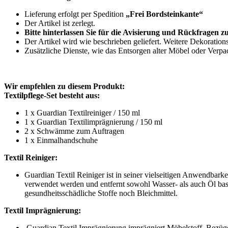
Lieferung erfolgt per Spedition
„Frei Bordsteinkante“
Der Artikel ist zerlegt.
Bitte hinterlassen Sie für die Avisierung und Rückfragen 
Der Artikel wird wie beschrieben geliefert. Weitere Dekoration
Zusätzliche Dienste, wie das Entsorgen alter Möbel oder Verpa
Wir empfehlen zu diesem Produkt:
Textilpflege-Set besteht aus:
1 x Guardian Textilreiniger / 150 ml
1 x Guardian Textilimprägnierung / 150 ml
2 x Schwämme zum Auftragen
1 x Einmalhandschuhe
Textil Reiniger:
Guardian Textil Reiniger ist in seiner vielseitigen Anwendbark
verwendet werden und entfernt sowohl Wasser- als auch Öl basi
gesundheitsschädliche Stoffe noch Bleichmittel.
Textil Imprägnierung:
Guardian Textil Imprägnierung imprägniert Möbelstoff, Bezüge