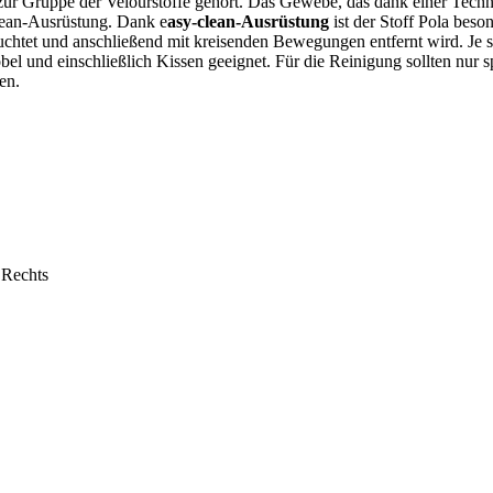
d zur Gruppe der Velourstoffe gehört. Das Gewebe, das dank einer Techn
clean-Ausrüstung. Dank e
asy-clean-Ausrüstung
ist der Stoff Pola beson
chtet und anschließend mit kreisenden Bewegungen entfernt wird. Je sch
möbel und einschließlich Kissen geeignet. Für die Reinigung sollten nur
en.
 Rechts