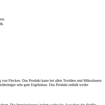
ten.
ng.
ng von Flecken. Das Produkt kann bei allen Textilien und Mikrofasern
ilreiniger sehr gute Ergebnisse. Das Produkt enthält weder
Schutz. Die Imprägnierung ändert weder das Aussehen des Stoffes