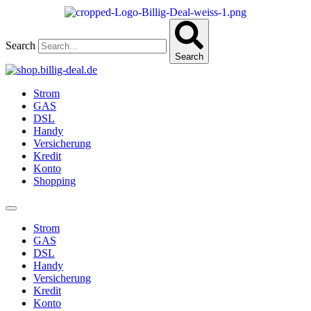
Zum
Inhalt
wechseln
Search
Search
Strom
GAS
DSL
Handy
Versicherung
Kredit
Konto
Shopping
Strom
GAS
DSL
Handy
Versicherung
Kredit
Konto