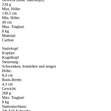
234 g
Max. Höhe:
130,5 cm
Min. Höhe:
49 cm
Max. Traglast:
8 kg
Material:
Carbon
Stativkopf
Kopfart:
Kugelkopf
Steuerung:
Schwenken, feststellen und neigen
Höhe:
8,4 cm
Basis-Breite:
4,3 cm
Gewicht:
268 g
Max. Traglast:
8 kg
Stativanschluss:
3/8-Zoll-Schraube