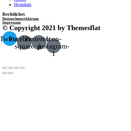
Hospitals
Rechtliches
Datenschutzerklärung
Impressum
© Copyright 2021 by Themesflat
Twitter
Facebook-
Pinterest-
Icon-
square
p
instagram-
1