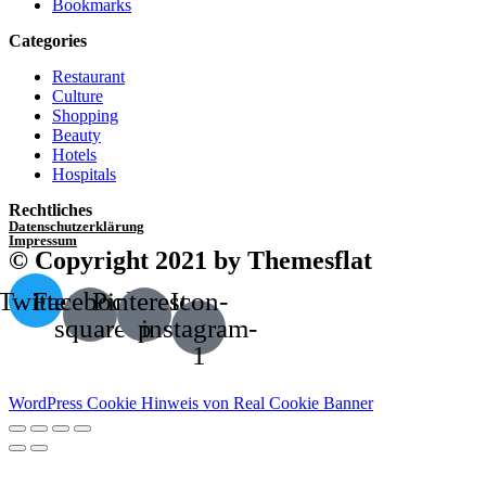
Bookmarks
Categories
Restaurant
Culture
Shopping
Beauty
Hotels
Hospitals
Rechtliches
Datenschutzerklärung
Impressum
© Copyright 2021 by Themesflat
Twitter
Facebook-
Pinterest-
Icon-
square
p
instagram-
1
WordPress Cookie Hinweis von Real Cookie Banner