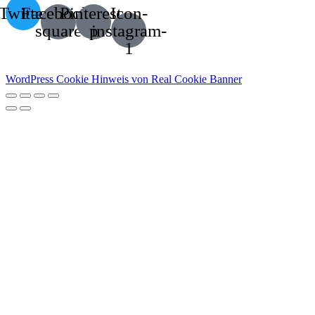
Twitter
Facebook-
Pinterest-
Icon-
square
p
instagram-
1
WordPress Cookie Hinweis von Real Cookie Banner