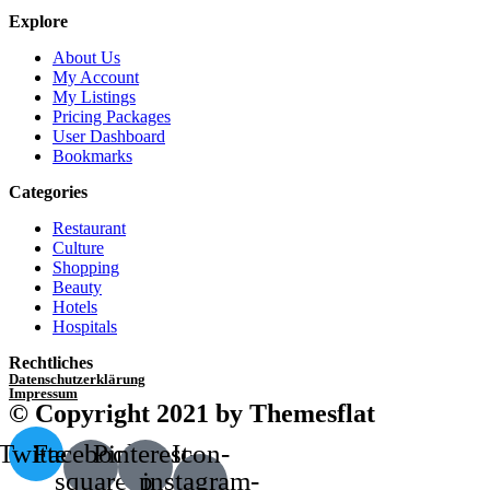
Explore
About Us
My Account
My Listings
Pricing Packages
User Dashboard
Bookmarks
Categories
Restaurant
Culture
Shopping
Beauty
Hotels
Hospitals
Rechtliches
Datenschutzerklärung
Impressum
© Copyright 2021 by Themesflat
Twitter
Facebook-
Pinterest-
Icon-
square
p
instagram-