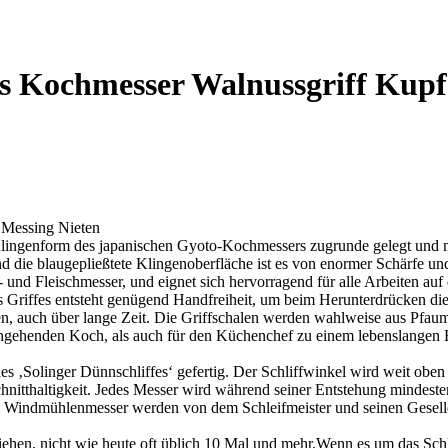
Kochmesser Walnussgriff Kupfer
 Messing Nieten
ingenform des japanischen Gyoto-Kochmessers zugrunde gelegt und mit
 die blaugepließtete Klingenoberfläche ist es von enormer Schärfe und 
und Fleischmesser, und eignet sich hervorragend für alle Arbeiten auf
es Griffes entsteht genügend Handfreiheit, um beim Herunterdrücken d
en, auch über lange Zeit. Die Griffschalen werden wahlweise aus Pfaum
ngehenden Koch, als auch für den Küchenchef zu einem lebenslangen B
‚Solinger Dünnschliffes‘ gefertig. Der Schliffwinkel wird weit oben 
chnitthaltigkeit. Jedes Messer wird während seiner Entstehung mindest
e Windmühlenmesser werden von dem Schleifmeister und seinen Gesellen
hen, nicht wie heute oft üblich 10 Mal und mehr.Wenn es um das Schlei