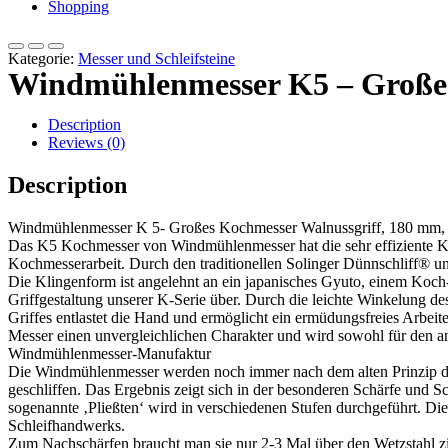
Shopping
Kategorie:
Messer und Schleifsteine
Windmühlenmesser K5 – Großes 
Description
Reviews (0)
Description
Windmühlenmesser K 5- Großes Kochmesser Walnussgriff, 180 mm,
Das K5 Kochmesser von Windmühlenmesser hat die sehr effiziente Kl
Kochmesserarbeit. Durch den traditionellen Solinger Dünnschliff® und
Die Klingenform ist angelehnt an ein japanisches Gyuto, einem Koch- 
Griffgestaltung unserer K-Serie über. Durch die leichte Winkelung d
Griffes entlastet die Hand und ermöglicht ein ermüdungsfreies Arbeit
Messer einen unvergleichlichen Charakter und wird sowohl für den a
Windmühlenmesser-Manufaktur
Die Windmühlenmesser werden noch immer nach dem alten Prinzip des 
geschliffen. Das Ergebnis zeigt sich in der besonderen Schärfe und S
sogenannte ‚Pließten‘ wird in verschiedenen Stufen durchgeführt. Di
Schleifhandwerks.
Zum Nachschärfen braucht man sie nur 2-3 Mal über den Wetzstahl zie