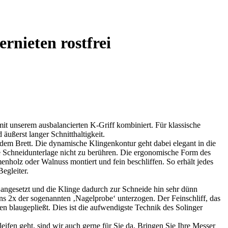
nieten rostfrei
 unserem ausbalancierten K-Griff kombiniert. Für klassische
äußerst langer Schnitthaltigkeit.
 dem Brett. Die dynamische Klingenkontur geht dabei elegant in die
ie Schneidunterlage nicht zu berühren. Die ergonomische Form des
enholz oder Walnuss montiert und fein beschliffen. So erhält jedes
egleiter.
angesetzt und die Klinge dadurch zur Schneide hin sehr dünn
ens 2x der sogenannten ‚Nagelprobe‘ unterzogen. Der Feinschliff, das
 blaugepließt. Dies ist die aufwendigste Technik des Solinger
fen geht, sind wir auch gerne für Sie da. Bringen Sie Ihre Messer